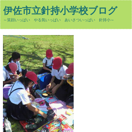
伊佐市立針持小学校ブログ
～笑顔いっぱい やる気いっぱい あいさついっぱい 針持小～