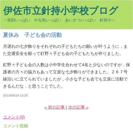
伊佐市立針持小学校ブログ
～笑顔いっぱい やる気いっぱい あいさついっぱい 針持小～
夏休み 子ども会の活動
月遅れの七夕飾りをそれぞれの子どもたちの願いが叶うように，ま
た交通安全を願って釘野々子ども会の子どもたちが作りました。
釘野々子ども会の人数は小中学生合わせて4名と少ないのですが，保
護者の方々の協力もあって立派な七夕飾りができました。２６７号
線沿いに立てられていましたが，小さな子ども会でも立派に活動で
きるんだな，と思うことでした。
2013/08/19 13:25
«
前の記事
次の記事
»
コメント(0)
コメント投稿