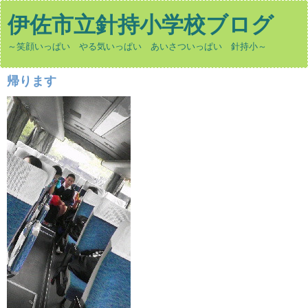
伊佐市立針持小学校ブログ
～笑顔いっぱい やる気いっぱい あいさついっぱい 針持小～
帰ります