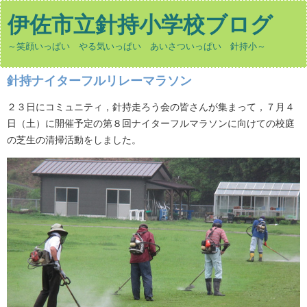
伊佐市立針持小学校ブログ
～笑顔いっぱい やる気いっぱい あいさついっぱい 針持小～
針持ナイターフルリレーマラソン
２３日にコミュニティ，針持走ろう会の皆さんが集まって，７月４
日（土）に開催予定の第８回ナイターフルマラソンに向けての校庭
の芝生の清掃活動をしました。