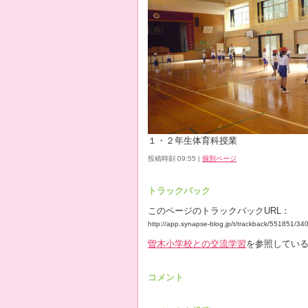
１・２年生体育科授業
投稿時刻 09:55
|
個別ページ
トラックバック
このページのトラックバックURL：
http://app.synapse-blog.jp/t/trackback/551851/3
曽木小学校との交流学習
を参照している
コメント