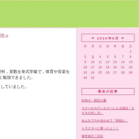
中 »
«
»
2026年8月
日
月
火
水
木
金
土
1
2
3
4
5
6
7
8
9
10
11
12
13
14
15
16
17
18
19
20
21
22
理科，算数を単式学級で，体育や音楽を
23
24
25
26
27
28
29
く勉強できました。
30
31
もしていました。
最近の記事
針持小・校区の夏
スクールカウンセラーによる講話「Ｓ
ＯＳの出し方」
みんなで力を合わせて「田植え」
トラクターに乗ったよ！！
修学旅行二日目