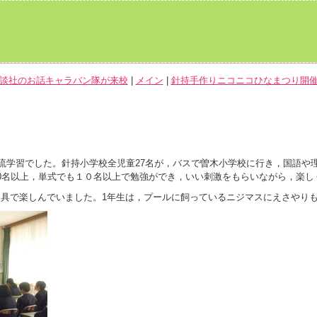
講談社のお話キャラバン隊が来校
|
メイン
|
針持手作りニコニコひなまつり開催
交流学習でした。針持小学校全児童27名が，バスで曽木小学校に行き，国語や
0名以上，単式でも１０名以上で勉強ができ，いい刺激をもらいながら，楽し
具で楽しんでいました。1年生は，プールに飼っているニジマスにえさやり