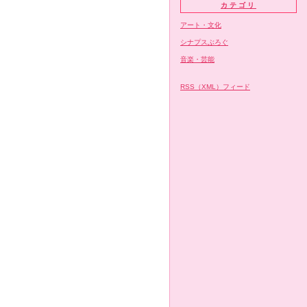
カテゴリ
アート・文化
シナプスぶろぐ
音楽・芸能
RSS（XML）フィード