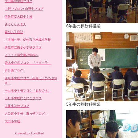
大口南中学校ブログ
山野中ブログ: 山野中ブログ
伊佐市立大口中学校
さくららんまん
6年生の算数科授業
菱刈っ子日記
『本城っ子』伊佐市立本城小学校
伊佐市立南永小学校ブログ
ようこそ湯之尾小学校へ
曽木小公式ブログ 「そぎっ子」
羽月西ブログ
羽月小学校ブログ「羽月っ子のつぶや
き」
平出水小学校ブログ「もみの木」
山野小学校にこにこブログ
5年生の算数科授業
牛尾小学校ブログ
大口東小学校「東っ子ブログ」
大口小学校
Powered by TrendPost