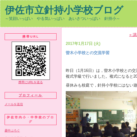
伊佐市立針持小学校ブログ
～笑顔いっぱい やる気いっぱい あいさついっぱい 針持小～
« 
携帯URL
2017年1月17日 (火)
曽木小学校との交流学習
昨日（1月16日）は，曽木小学校との
複式学級で行いました。複式になると2
携帯にURLを送る
昼休みも校庭で，針持小学校にはない遊
プロフィール
メールを送信
伊佐市内小・中学校のブロ
グ
菱中ぶろぐ