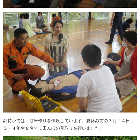
針持小では，餅米作りを体験しています。夏休み前の７月１４日，
３・４年生８名で，田んぼの草取りを行いました。