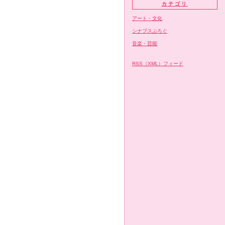
カテゴリ
アート・文化
シナプスぶろぐ
音楽・芸能
RSS（XML）フィード