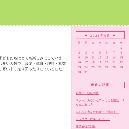
«
»
2026年8月
日
月
火
水
木
金
土
1
2
3
4
5
6
7
8
子どもたちはとても楽しみにしていま
9
10
11
12
13
14
15
16
17
18
19
20
21
22
も多い人数で，音楽・体育・理科・算数
23
24
25
26
27
28
29
，寒い中，走り回ったりしていました。
30
31
最近の記事
針持小・校区の夏
スクールカウンセラーによる講話「Ｓ
ＯＳの出し方」
みんなで力を合わせて「田植え」
トラクターに乗ったよ！！
修学旅行二日目