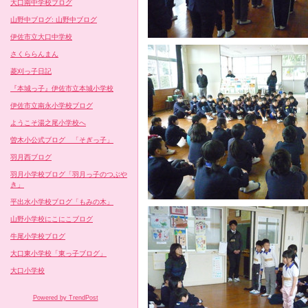
大口南中学校ブログ
山野中ブログ: 山野中ブログ
伊佐市立大口中学校
さくららんまん
菱刈っ子日記
『本城っ子』伊佐市立本城小学校
伊佐市立南永小学校ブログ
ようこそ湯之尾小学校へ
曽木小公式ブログ 「そぎっ子」
羽月西ブログ
羽月小学校ブログ「羽月っ子のつぶや
き」
平出水小学校ブログ「もみの木」
山野小学校にこにこブログ
牛尾小学校ブログ
大口東小学校「東っ子ブログ」
大口小学校
Powered by TrendPost