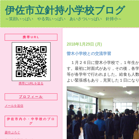
伊佐市立針持小学校ブログ
～笑顔いっぱい やる気いっぱい あいさついっぱい 針持小～
携帯URL
2018年1月29日 (月)
曽木小学校との交流学習
１月２６日に曽木小学校で，１年生か
す。最初に対面式があり，その後，各
等が各学年で行われました。給食も人
よい緊張感もあり，充実した１日にな
携帯にURLを送る
プロフィール
メールを送信
伊佐市内小・中学校のブロ
グ
菱中ぶろぐ