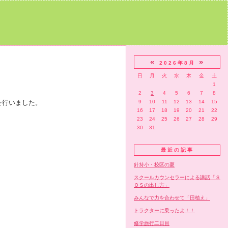
«
»
2026年8月
日
月
火
水
木
金
土
1
2
3
4
5
6
7
8
を行いました。
9
10
11
12
13
14
15
16
17
18
19
20
21
22
23
24
25
26
27
28
29
30
31
最近の記事
針持小・校区の夏
スクールカウンセラーによる講話「Ｓ
ＯＳの出し方」
みんなで力を合わせて「田植え」
トラクターに乗ったよ！！
修学旅行二日目