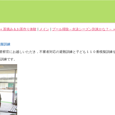
« 茶摘み＆お茶作り体験
|
メイン
|
プール掃除～水泳シーズン到来かな？～ »
模擬訓練
の警察官にお越しいただき，不審者対応の避難訓練と子ども１１０番模擬訓練
訓練です。