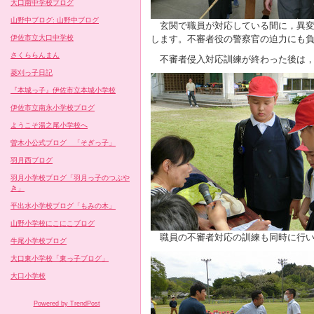
大口南中学校ブログ
山野中ブログ: 山野中ブログ
玄関で職員が対応している間に，異変
伊佐市立大口中学校
します。不審者役の警察官の迫力にも
さくららんまん
不審者侵入対応訓練が終わった後は，
菱刈っ子日記
『本城っ子』伊佐市立本城小学校
伊佐市立南永小学校ブログ
ようこそ湯之尾小学校へ
曽木小公式ブログ 「そぎっ子」
羽月西ブログ
羽月小学校ブログ「羽月っ子のつぶや
き」
平出水小学校ブログ「もみの木」
山野小学校にこにこブログ
職員の不審者対応の訓練も同時に行い
牛尾小学校ブログ
大口東小学校「東っ子ブログ」
大口小学校
Powered by TrendPost