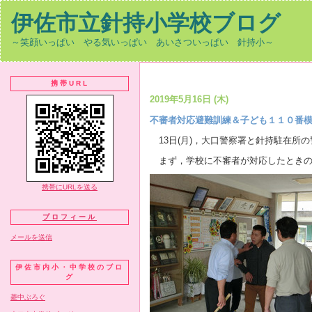
伊佐市立針持小学校ブログ
～笑顔いっぱい やる気いっぱい あいさついっぱい 針持小～
携帯URL
2019年5月16日 (木)
不審者対応避難訓練＆子ども１１０番
13日(月)，大口警察署と針持駐在所
まず，学校に不審者が対応したときの
携帯にURLを送る
プロフィール
メールを送信
伊佐市内小・中学校のブロ
グ
菱中ぶろぐ