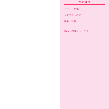
カテゴリ
アート・文化
シナプスぶろぐ
音楽・芸能
RSS（XML）フィード