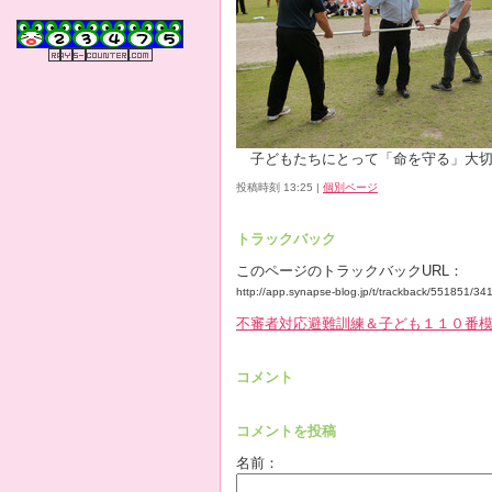
子どもたちにとって「命を守る」大
投稿時刻 13:25
|
個別ページ
トラックバック
このページのトラックバックURL：
http://app.synapse-blog.jp/t/trackback/551851/3
不審者対応避難訓練＆子ども１１０番
コメント
コメントを投稿
名前：