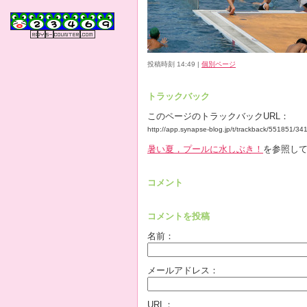
投稿時刻 14:49
|
個別ページ
トラックバック
このページのトラックバックURL：
http://app.synapse-blog.jp/t/trackback/551851/3
暑い夏，プールに水しぶき！
を参照して
コメント
コメントを投稿
名前：
メールアドレス：
URL：