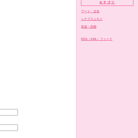
カテゴリ
アート・文化
シナプスぶろぐ
音楽・芸能
RSS（XML）フィード