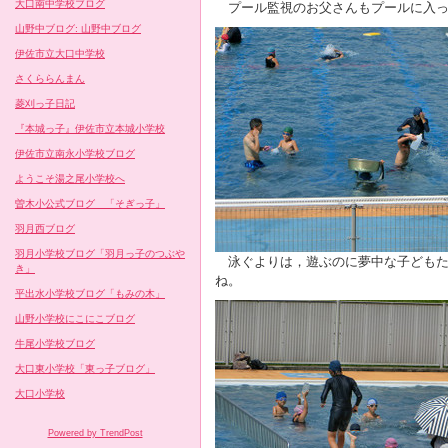
大口南中学校ブログ
プール監視のお父さんもプールに入っ
山野中ブログ: 山野中ブログ
伊佐市立大口中学校
さくららんまん
菱刈っ子日記
『本城っ子』伊佐市立本城小学校
伊佐市立南永小学校ブログ
ようこそ湯之尾小学校へ
曽木小公式ブログ 「そぎっ子」
羽月西ブログ
羽月小学校ブログ「羽月っ子のつぶや
泳ぐよりは，遊ぶのに夢中な子どもた
き」
ね。
平出水小学校ブログ「もみの木」
山野小学校にこにこブログ
牛尾小学校ブログ
大口東小学校「東っ子ブログ」
大口小学校
Powered by TrendPost