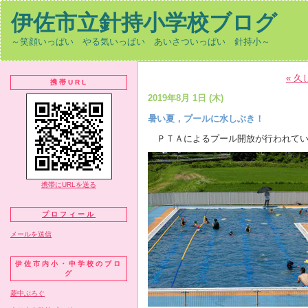
伊佐市立針持小学校ブログ
～笑顔いっぱい やる気いっぱい あいさついっぱい 針持小～
« 
携帯URL
2019年8月 1日 (木)
暑い夏，プールに水しぶき！
ＰＴＡによるプール開放が行われてい
携帯にURLを送る
プロフィール
メールを送信
伊佐市内小・中学校のブロ
グ
菱中ぶろぐ