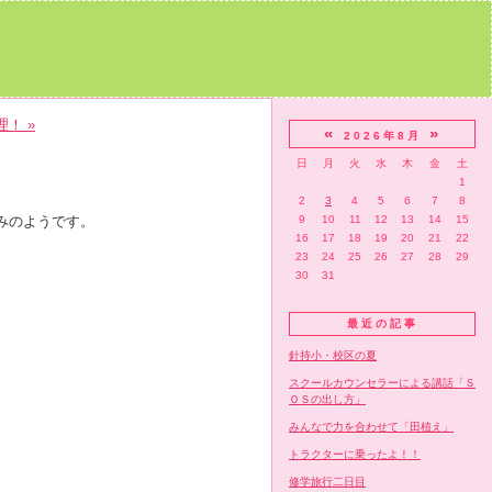
！ »
«
»
2026年8月
日
月
火
水
木
金
土
1
2
3
4
5
6
7
8
みのようです。
9
10
11
12
13
14
15
16
17
18
19
20
21
22
23
24
25
26
27
28
29
30
31
最近の記事
針持小・校区の夏
スクールカウンセラーによる講話「Ｓ
ＯＳの出し方」
みんなで力を合わせて「田植え」
トラクターに乗ったよ！！
修学旅行二日目