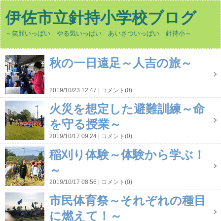
伊佐市立針持小学校ブログ
～笑顔いっぱい やる気いっぱい あいさついっぱい 針持小～
秋の一日遠足～人吉の旅～
2019/10/23 12:47
コメント(0)
火災を想定した避難訓練～命
を守る授業～
2019/10/17 09:24
コメント(0)
稲刈り体験～体験から学ぶ！
～
2019/10/17 08:56
コメント(0)
市民体育祭～それぞれの種目
に燃えて！～