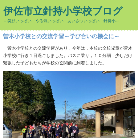
伊佐市立針持小学校ブログ
～笑顔いっぱい やる気いっぱい あいさついっぱい 針持小～
曽木小学校との交流学習～学び合いの機会に～
曽木小学校との交流学習があり，今年は，本校の全校児童が曽木
小学校に行き１日過ごしました。バスに乗り，１０分弱，少しだけ
緊張した子どもたちが学校の玄関前に到着しました。