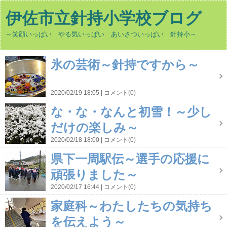
伊佐市立針持小学校ブログ
～笑顔いっぱい やる気いっぱい あいさついっぱい 針持小～
氷の芸術～針持ですから～
2020/02/19 18:05
コメント(0)
な・な・なんと初雪！～少し
だけの楽しみ～
2020/02/18 18:00
コメント(0)
県下一周駅伝～選手の応援に
頑張りました～
2020/02/17 16:44
コメント(0)
家庭科～わたしたちの気持ち
を伝えよう～