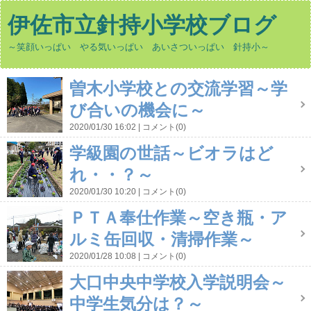
伊佐市立針持小学校ブログ
～笑顔いっぱい やる気いっぱい あいさついっぱい 針持小～
曽木小学校との交流学習～学
び合いの機会に～
2020/01/30 16:02
コメント(0)
学級園の世話～ビオラはど
れ・・？～
2020/01/30 10:20
コメント(0)
ＰＴＡ奉仕作業～空き瓶・ア
ルミ缶回収・清掃作業～
2020/01/28 10:08
コメント(0)
大口中央中学校入学説明会～
中学生気分は？～