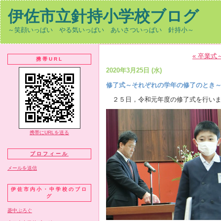
伊佐市立針持小学校ブログ
～笑顔いっぱい やる気いっぱい あいさついっぱい 針持小～
« 卒業
携帯URL
2020年3月25日 (水)
修了式～それぞれの学年の修了のとき
２５日，令和元年度の修了式を行いま
携帯にURLを送る
プロフィール
メールを送信
伊佐市内小・中学校のブロ
グ
菱中ぶろぐ