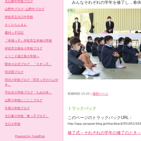
大口南中学校ブログ
みんなそれぞれの学年を修了し，春休
山野中ブログ: 山野中ブログ
伊佐市立大口中学校
さくららんまん
菱刈っ子日記
『本城っ子』伊佐市立本城小学校
伊佐市立南永小学校ブログ
ようこそ湯之尾小学校へ
曽木小公式ブログ 「そぎっ子」
羽月西ブログ
羽月小学校ブログ「羽月っ子のつぶや
き」
平出水小学校ブログ「もみの木」
投稿時刻 15:20
|
個別ページ
山野小学校にこにこブログ
トラックバック
牛尾小学校ブログ
大口東小学校「東っ子ブログ」
このページのトラックバックURL：
http://app.synapse-blog.jp/t/trackback/551851/3
大口小学校
修了式～それぞれの学年の修了のとき
Powered by TrendPost