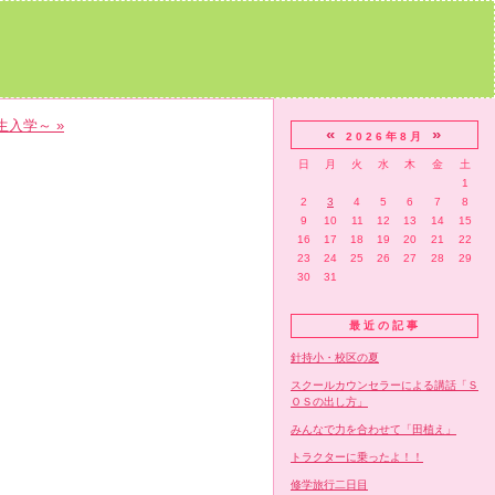
入学～ »
«
»
2026年8月
日
月
火
水
木
金
土
1
2
3
4
5
6
7
8
9
10
11
12
13
14
15
16
17
18
19
20
21
22
23
24
25
26
27
28
29
30
31
最近の記事
針持小・校区の夏
スクールカウンセラーによる講話「Ｓ
ＯＳの出し方」
みんなで力を合わせて「田植え」
トラクターに乗ったよ！！
修学旅行二日目