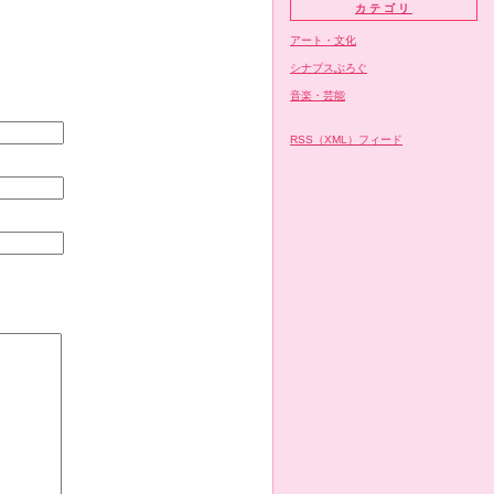
カテゴリ
アート・文化
シナプスぶろぐ
音楽・芸能
RSS（XML）フィード