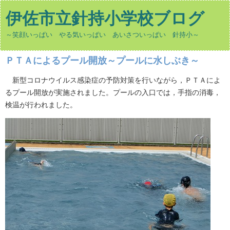
伊佐市立針持小学校ブログ
～笑顔いっぱい やる気いっぱい あいさついっぱい 針持小～
ＰＴＡによるプール開放～プールに水しぶき～
新型コロナウイルス感染症の予防対策を行いながら，ＰＴＡによ
るプール開放が実施されました。プールの入口では，手指の消毒，
検温が行われました。