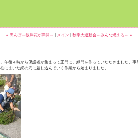
« 田んぼ～彼岸花が満開～
|
メイン
|
秋季大運動会～みんな燃える～ »
、午後４時から保護者が集まって正門に、緑門を作っていただきました。事
支柱にまいた網の穴に差し込んでいく作業から始まりました。