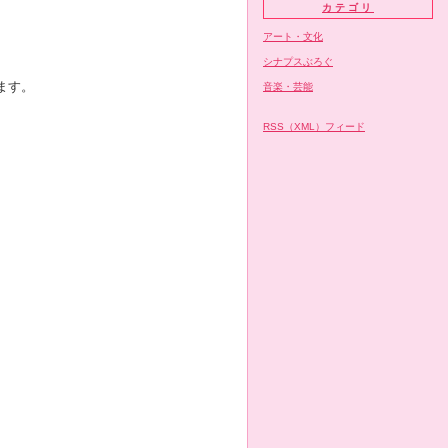
カテゴリ
アート・文化
シナプスぶろぐ
ます。
音楽・芸能
RSS（XML）フィード