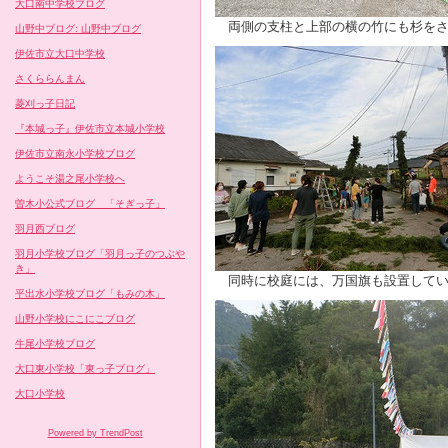
大口南中学校ブログ
両側の支柱と上部の横の竹にも杉をさ
山野中ブログ: 山野中ブログ
伊佐市立大口中学校
さくららんまん
菱刈っ子日記
『本城っ子』伊佐市立本城小学校
伊佐市立南永小学校ブログ
ようこそ湯之尾小学校へ
曽木小公式ブログ 「そぎっ子」
羽月西ブログ
羽月小学校ブログ「羽月っ子のつぶや
き」
同時に校庭には、万国旗も設置してい
平出水小学校ブログ「もみの木」
山野小学校にこにこブログ
牛尾小学校ブログ
大口東小学校「東っ子ブログ」
大口小学校
Powered by TrendPost