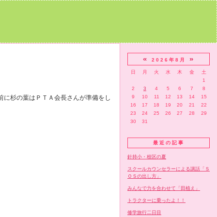
«
»
2026年8月
日
月
火
水
木
金
土
1
2
3
4
5
6
7
8
前に杉の葉はＰＴＡ会長さんが準備をし
9
10
11
12
13
14
15
16
17
18
19
20
21
22
23
24
25
26
27
28
29
30
31
最近の記事
針持小・校区の夏
スクールカウンセラーによる講話「Ｓ
ＯＳの出し方」
みんなで力を合わせて「田植え」
トラクターに乗ったよ！！
修学旅行二日目