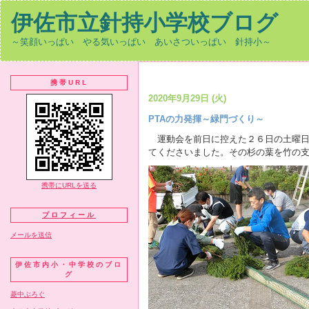
伊佐市立針持小学校ブログ
～笑顔いっぱい やる気いっぱい あいさついっぱい 針持小～
携帯URL
2020年9月29日 (火)
PTAの力発揮～緑門づくり～
運動会を前日に控えた２６日の土曜日
てくださいました。その杉の葉を竹の
携帯にURLを送る
プロフィール
メールを送信
伊佐市内小・中学校のブロ
グ
菱中ぶろぐ