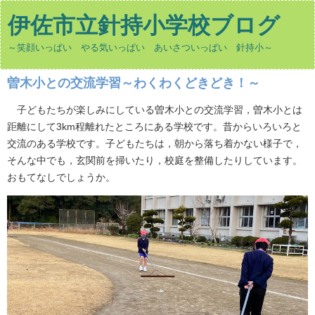
伊佐市立針持小学校ブログ
～笑顔いっぱい やる気いっぱい あいさついっぱい 針持小～
曽木小との交流学習～わくわくどきどき！～
子どもたちが楽しみにしている曽木小との交流学習，曽木小とは
距離にして3km程離れたところにある学校です。昔からいろいろと
交流のある学校です。子どもたちは，朝から落ち着かない様子で，
そんな中でも，玄関前を掃いたり，校庭を整備したりしています。
おもてなしでしょうか。