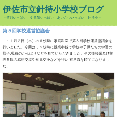
伊佐市立針持小学校ブログ
～笑顔いっぱい やる気いっぱい あいさついっぱい 針持小～
第５回学校運営協議会
１１月２日（木）の６校時に家庭科室で第５回学校運営協議会を
行いました。今回は，５校時に授業参観で学校や子供たちの学習の
様子,職員のがんばりなどを見ていただきました。その後授業及び施
設参観の感想交流や意見交換などを行い,有意義な時間になりまし
た。