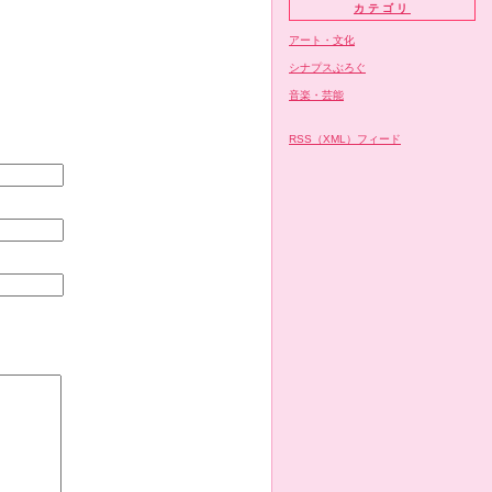
カテゴリ
アート・文化
シナプスぶろぐ
音楽・芸能
RSS（XML）フィード