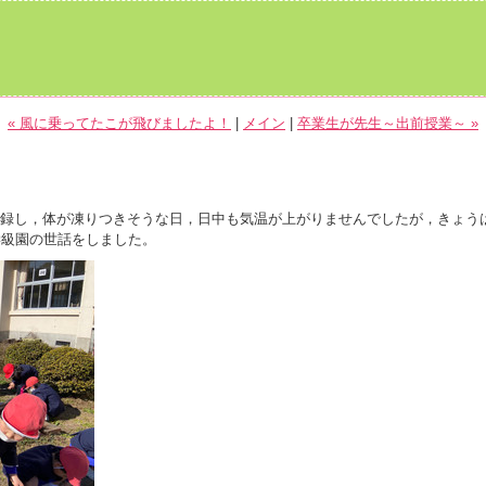
« 風に乗ってたこが飛びましたよ！
|
メイン
|
卒業生が先生～出前授業～ »
～
録し，体が凍りつきそうな日，日中も気温が上がりませんでしたが，きょう
学級園の世話をしました。