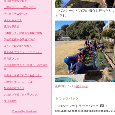
大口南中学校ブログ
山野中ブログ: 山野中ブログ
パンジーなどの花の摘心を行ったり，
伊佐市立大口中学校
すです。
さくららんまん
菱刈っ子日記
『本城っ子』伊佐市立本城小学校
伊佐市立南永小学校ブログ
ようこそ湯之尾小学校へ
曽木小公式ブログ 「そぎっ子」
羽月西ブログ
羽月小学校ブログ「羽月っ子のつぶや
き」
平出水小学校ブログ「もみの木」
山野小学校にこにこブログ
投稿時刻 15:48
|
個別ページ
牛尾小学校ブログ
大口東小学校「東っ子ブログ」
トラックバック
大口小学校
このページのトラックバックURL：
http://app.synapse-blog.jp/t/trackback/551851/3
Powered by TrendPost