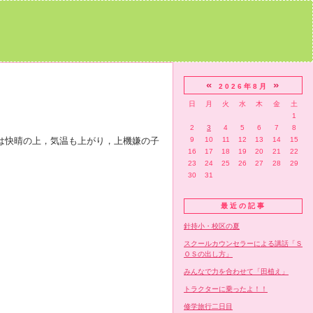
«
»
2026年8月
日
月
火
水
木
金
土
1
2
3
4
5
6
7
8
は快晴の上，気温も上がり，上機嫌の子
9
10
11
12
13
14
15
16
17
18
19
20
21
22
23
24
25
26
27
28
29
30
31
最近の記事
針持小・校区の夏
スクールカウンセラーによる講話「Ｓ
ＯＳの出し方」
みんなで力を合わせて「田植え」
トラクターに乗ったよ！！
修学旅行二日目