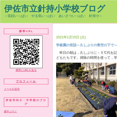
伊佐市立針持小学校ブログ
～笑顔いっぱい やる気いっぱい あいさついっぱい 針持小～
携帯URL
2021年1月19日 (火)
学級園の世話～久しぶりの青空の下で
昨日の朝は，久しぶりに－５℃代を記
どもたちです。掃除の時間を使って，
携帯にURLを送る
プロフィール
メールを送信
伊佐市内小・中学校のブロ
グ
菱中ぶろぐ