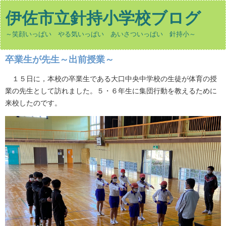
伊佐市立針持小学校ブログ
～笑顔いっぱい やる気いっぱい あいさついっぱい 針持小～
卒業生が先生～出前授業～
１５日に，本校の卒業生である大口中央中学校の生徒が体育の授
業の先生として訪れました。５・６年生に集団行動を教えるために
来校したのです。