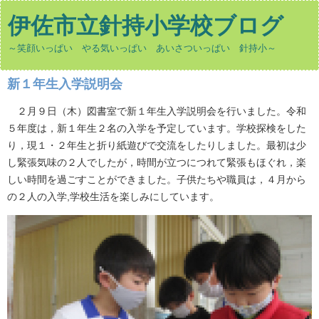
伊佐市立針持小学校ブログ
～笑顔いっぱい やる気いっぱい あいさついっぱい 針持小～
新１年生入学説明会
２月９日（木）図書室で新１年生入学説明会を行いました。令和
５年度は，新１年生２名の入学を予定しています。学校探検をした
り，現１・２年生と折り紙遊びで交流をしたりしました。最初は少
し緊張気味の２人でしたが，時間が立つにつれて緊張もほぐれ，楽
しい時間を過ごすことができました。子供たちや職員は，４月から
の２人の入学,学校生活を楽しみにしています。