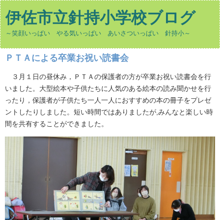
伊佐市立針持小学校ブログ
～笑顔いっぱい やる気いっぱい あいさついっぱい 針持小～
ＰＴＡによる卒業お祝い読書会
３月１日の昼休み，ＰＴＡの保護者の方が卒業お祝い読書会を行
いました。大型絵本や子供たちに人気のある絵本の読み聞かせを行
ったり，保護者が子供たち一人一人におすすめの本の冊子をプレゼ
ントしたりしました。短い時間ではありましたが,みんなと楽しい時
間を共有することができました。