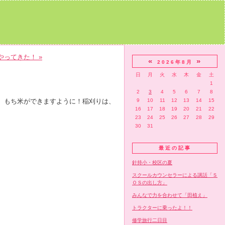
ってきた！ »
«
»
2026年8月
日
月
火
水
木
金
土
1
2
3
4
5
6
7
8
、もち米ができますように！稲刈りは、
9
10
11
12
13
14
15
16
17
18
19
20
21
22
23
24
25
26
27
28
29
30
31
最近の記事
針持小・校区の夏
スクールカウンセラーによる講話「Ｓ
ＯＳの出し方」
みんなで力を合わせて「田植え」
トラクターに乗ったよ！！
修学旅行二日目