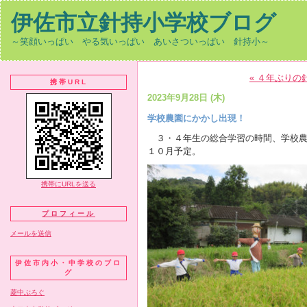
伊佐市立針持小学校ブログ
～笑顔いっぱい やる気いっぱい あいさついっぱい 針持小～
« ４年ぶり
携帯URL
2023年9月28日 (木)
学校農園にかかし出現！
３・４年生の総合学習の時間、学校農
１０月予定。
携帯にURLを送る
プロフィール
メールを送信
伊佐市内小・中学校のブロ
グ
菱中ぶろぐ