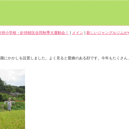
の針持小学校・針持校区合同秋季大運動会！
|
メイン
|
新しいジャングルジムがや
園にかかしを設置しました。よく見ると愛嬌のある顔です。今年もたくさん