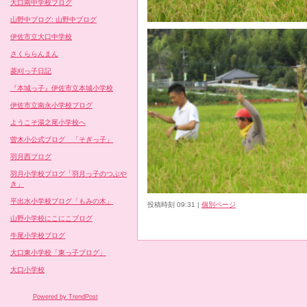
大口南中学校ブログ
山野中ブログ: 山野中ブログ
伊佐市立大口中学校
さくららんまん
菱刈っ子日記
『本城っ子』伊佐市立本城小学校
伊佐市立南永小学校ブログ
ようこそ湯之尾小学校へ
曽木小公式ブログ 「そぎっ子」
羽月西ブログ
羽月小学校ブログ「羽月っ子のつぶや
き」
平出水小学校ブログ「もみの木」
投稿時刻 09:31
|
個別ページ
山野小学校にこにこブログ
牛尾小学校ブログ
大口東小学校「東っ子ブログ」
大口小学校
Powered by TrendPost