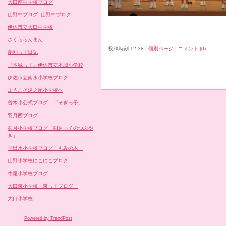
大口南中学校ブログ
山野中ブログ: 山野中ブログ
伊佐市立大口中学校
さくららんまん
投稿時刻 12:38
|
個別ページ
|
コメント (0)
菱刈っ子日記
『本城っ子』伊佐市立本城小学校
伊佐市立南永小学校ブログ
ようこそ湯之尾小学校へ
曽木小公式ブログ 「そぎっ子」
羽月西ブログ
羽月小学校ブログ「羽月っ子のつぶや
き」
平出水小学校ブログ「もみの木」
山野小学校にこにこブログ
牛尾小学校ブログ
大口東小学校「東っ子ブログ」
大口小学校
Powered by TrendPost