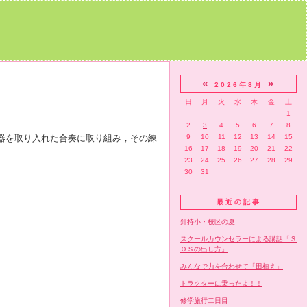
«
»
2026年8月
日
月
火
水
木
金
土
1
2
3
4
5
6
7
8
器を取り入れた合奏に取り組み，その練
9
10
11
12
13
14
15
16
17
18
19
20
21
22
23
24
25
26
27
28
29
30
31
最近の記事
針持小・校区の夏
スクールカウンセラーによる講話「Ｓ
ＯＳの出し方」
みんなで力を合わせて「田植え」
トラクターに乗ったよ！！
修学旅行二日目