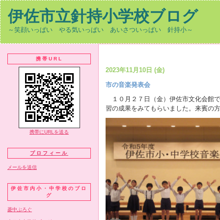
伊佐市立針持小学校ブログ
～笑顔いっぱい やる気いっぱい あいさついっぱい 針持小～
携帯URL
2023年11月10日 (金)
市の音楽発表会
１０月２７日（金）伊佐市文化会館で
習の成果をみてもらいました。来賓の
携帯にURLを送る
プロフィール
メールを送信
伊佐市内小・中学校のブロ
グ
菱中ぶろぐ