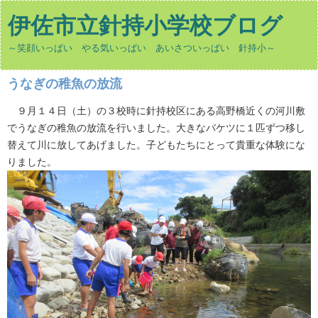
伊佐市立針持小学校ブログ
～笑顔いっぱい やる気いっぱい あいさついっぱい 針持小～
うなぎの稚魚の放流
９月１４日（土）の３校時に針持校区にある高野橋近くの河川敷
でうなぎの稚魚の放流を行いました。大きなバケツに１匹ずつ移し
替えて川に放してあげました。子どもたちにとって貴重な体験にな
りました。