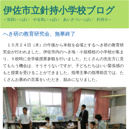
伊佐市立針持小学校ブログ
～笑顔いっぱい やる気いっぱい あいさついっぱい 針持小～
へき研の教育研究会、無事終了
１０月２４日（木）の午後から本校を会場とするへき研の教育研
究会が行われました。伊佐市内のへき地・小規模校の小学校が集ま
り、５校時に全学級授業参観を行いました。たくさんの先生方に見
てもらう機会は、そうそうないですが、子どもたちはいい緊張感の
もと授業を受けることができました。指導主事の指導助言では、た
くさんお褒めの言葉をいただき、励みになりました。